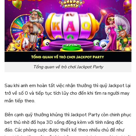
Tổng quan về trò chơi Jackpot Party
Sau khi anh em hoàn tất việc nhận thưởng thì quỹ Jackpot lại
trở về số 0 và tiếp tục tích lũy cho đến khi tìm ra người may
mắn tiếp theo.
Bên cạnh quỹ thưởng khủng thì Jackpot Party còn chinh phục
bet thủ nhờ đồ họa 3D sống động kèm với tính năng độc
đáo. Các phòng cược được thiết kế theo nhiều chủ đề như