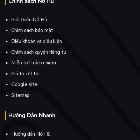
Chính sách Nổ Hũ
Giới thiệu Nổ Hũ
Chính sách bảo mật
Điều khoản và điều kiện
Chính sách quyền riêng tư
Miễn trừ trách nhiệm
Giá trị cốt lõi
Google site
Sitemap
Hướng Dẫn Nhanh
Hướng dẫn Nổ Hũ