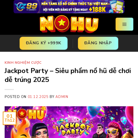
Skip
to
content
ĐĂNG KÝ +999K
ĐĂNG NHẬP
KINH NGHIỆM CƯỢC
Jackpot Party – Siêu phẩm nổ hũ dễ chơi
dễ trúng 2025
POSTED ON
01.12.2025
BY
ADMIN
01
Th12