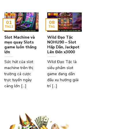
01
08
Th12
Th1
Slot Machine và
Wild Đạo Tặc
mẹo quay Slots
NOHU90 – Slot
game luôn thắng
Hấp Dẫn, Jackpot
lớn
Lên Đến x3000
Sức hút của slot
Wild Đạo Tặc là
machine trên thị
siêu phẩm slot
trường cá cược
game đang dẫn
trực tuyến ngày
đầu xu hướng giải
càng lớn [...]
trí [...]