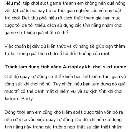
Nếu mới tập chơi slot game thì anh em không nên quá nóng
vội đặt cược mà hãy bỏ ra thời gian nghiên cứu về quy luật
trò chơi. Bet thủ phải hiểu rõ cách thức tham gia, hạn mức
cược tối đa tối thiểu, cách sử dụng các tính năng nhằm chơi
game slot hiệu quả nhất có thể.
Việc chuẩn bị đầy đủ kiến thức và kỹ năng sẽ giúp bạn thêm
tự tin trong quá trình chơi nổ hũ đổi thưởng của mình.
Tránh lạm dụng tính năng Autoplay khi chơi slot game
Chế độ quay tự động có thể khiến bạn tiết kiệm thời gian và
công sức khi chơi nổ hũ. Tuy nhiên, nếu bạn lạm dụng nó quá
mức thì có thể đánh mất đi niềm vui và sự kịch tính khi chơi
Jackpot Party.
Đồng thời, anh em cũng khó kiểm soát được tiền vốn bỏ ra
nếu cứ ỷ lại vào việc quay tự động. Do đó, chỉ nên sử dụng
tính năng này trong các trường hợp thật sự cần thiết nhằm