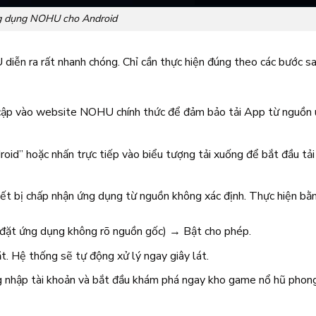
g dụng NOHU cho Android
diễn ra rất nhanh chóng. Chỉ cần thực hiện đúng theo các bước sa
y cập vào website NOHU chính thức để đảm bảo tải App từ nguồn u
id” hoặc nhấn trực tiếp vào biểu tượng tải xuống để bắt đầu tải f
hiết bị chấp nhận ứng dụng từ nguồn không xác định. Thực hiện bằ
đặt ứng dụng không rõ nguồn gốc) → Bật cho phép.
t. Hệ thống sẽ tự động xử lý ngay giây lát.
ăng nhập tài khoản và bắt đầu khám phá ngay kho game nổ hũ phon