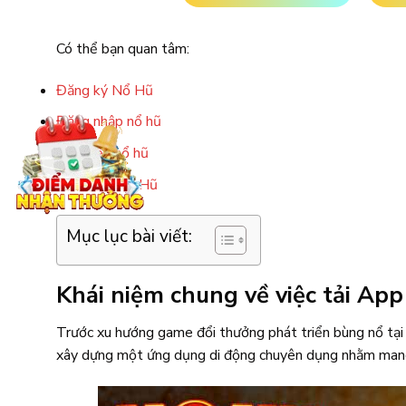
Có thể bạn quan tâm:
Đăng ký Nổ Hũ
Đăng nhập nổ hũ
Nạp tiền nổ hũ
Rút Tiền Nổ Hũ
Mục lục bài viết:
Khái niệm chung về việc tải App
Trước xu hướng game đổi thưởng phát triển bùng nổ tại 
xây dựng một ứng dụng di động chuyên dụng nhằm mang đ